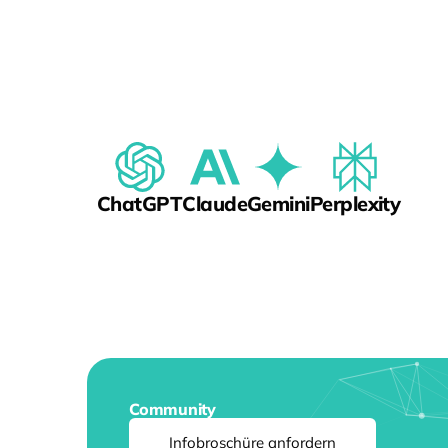
ChatGPT
Claude
Gemini
Perplexity
Community
Infobroschüre anfordern