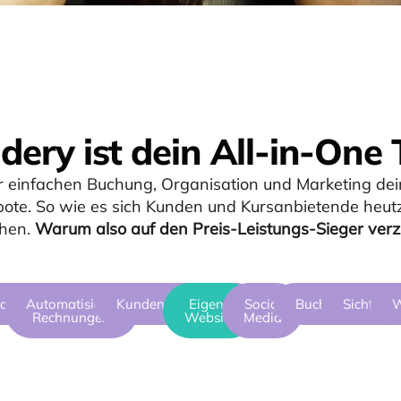
dery ist dein All-in-One 
r einfachen Buchung, Organisation und Marketing dei
ote. S
o wie es sich Kunden und Kursanbietende heut
hen.
Warum also auf den Preis-Leistungs-Sieger verz
management
Automatisierte
Kundenverwaltung
Eigene
Social
Buchungen
Sichtbark
W
Rechnungen
Website
Media