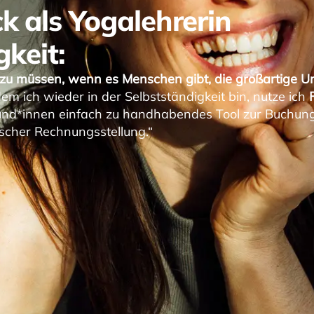
k als Yogalehrerin
gkeit:
n zu müssen, wenn es Menschen gibt, die großartige U
em ich wieder in der Selbstständigkeit bin, nutze ich
Kund*innen einfach zu handhabendes Tool zur Buchun
ischer Rechnungsstellung.“