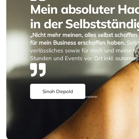
Mein absoluter Hac
in der Selbstständi
„Nicht mehr meinen, alles selbst schaffe
für mein Business erschaffen haben.
Seitd
verlässliches sowie für mich und meine 
Stunden und Events vor Ort inkl. automat
Sinah Diepold
Unternehmerin, Space Holder und Podcasterin