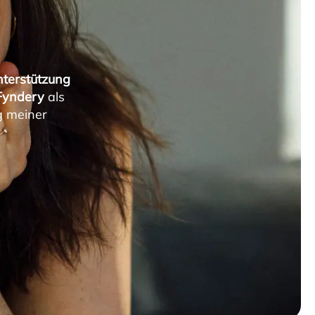
nterstützung
Fyndery
als
g meiner