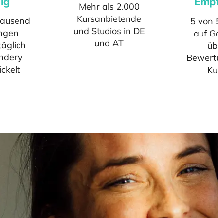
lg
Empf
Mehr als 2.000
Kursanbietende
tausend
5 von 
und Studios in DE
ngen
auf G
und AT
äglich
üb
ndery
Bewert
ckelt
Ku