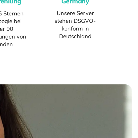
ehlung
Germany
Unsere Server
5 Sternen
stehen DSGVO-
oogle bei
konform in
er
90
Deutschland
ungen von
nden