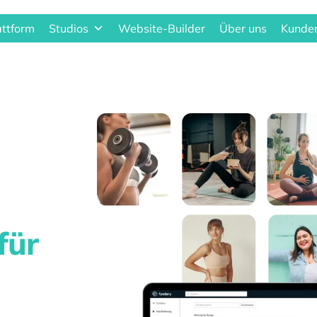
attform
Studios
Website-Builder
Über uns
Kunden
für
.