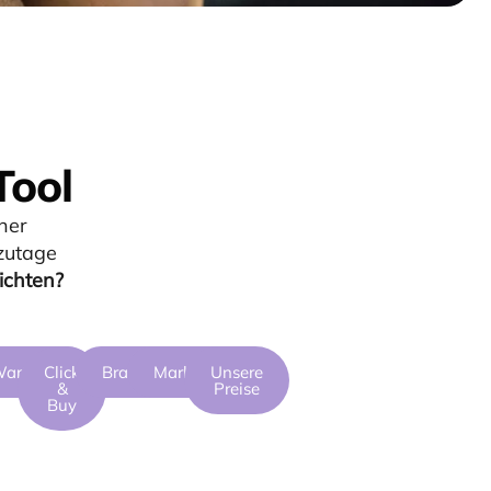
Tool
ner
zutage
ichten?
eit
arteliste
Click
Branding
Marktplatz
Unsere
&
Preise
Buy